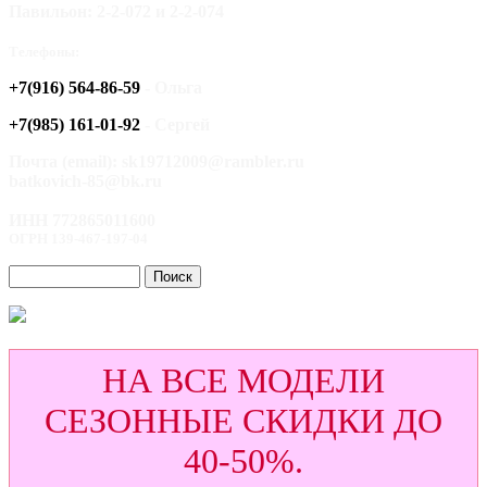
Павильон: 2-2-072 и 2-2-074
Телефоны:
+7(916) 564-86-59
- Ольга
+7(985) 161-01-92
- Сергей
Почта (email): sk19712009@rambler.ru
batkovich-85@bk.ru
ИНН 772865011600
ОГРН 139-467-197-04
НА ВСЕ МОДЕЛИ
СЕЗОННЫЕ СКИДКИ ДО
40-50%.