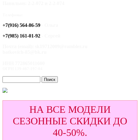
Павильон: 2-2-072 и 2-2-074
Телефоны:
+7(916) 564-86-59
- Ольга
+7(985) 161-01-92
- Сергей
Почта (email): sk19712009@rambler.ru
batkovich-85@bk.ru
ИНН 772865011600
ОГРН 139-467-197-04
НА ВСЕ МОДЕЛИ
СЕЗОННЫЕ СКИДКИ ДО
40-50%.