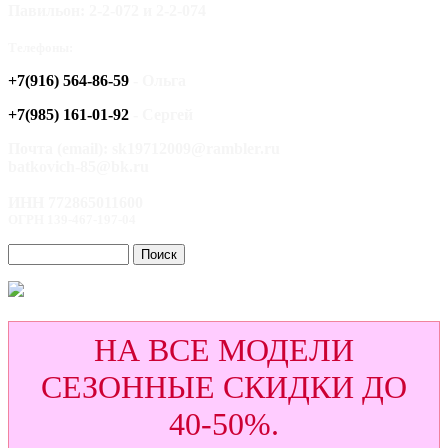
Павильон: 2-2-072 и 2-2-074
Телефоны:
+7(916) 564-86-59
- Ольга
+7(985) 161-01-92
- Сергей
Почта (email): sk19712009@rambler.ru
batkovich-85@bk.ru
ИНН 772865011600
ОГРН 139-467-197-04
НА ВСЕ МОДЕЛИ
СЕЗОННЫЕ СКИДКИ ДО
40-50%.